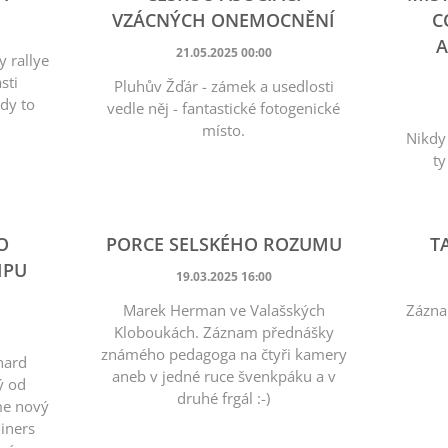
VZÁCNÝCH ONEMOCNĚNÍ
C
A
21.05.2025 00:00
y rallye
sti
Pluhův Žďár - zámek a usedlosti
edy to
vedle něj - fantastické fotogenické
místo.
Nikdy
ty
O
PORCE SELSKÉHO ROZUMU
T
IPU
19.03.2025 16:00
Marek Herman ve Valašských
Zázna
Kloboukách. Záznam přednášky
známého pedagoga na čtyři kamery
hard
aneb v jedné ruce švenkpáku a v
ý od
druhé frgál :-)
me nový
iners