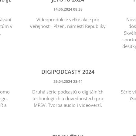
14.06.2024 08:38
dávání
Videoprodukce velké akce pro
Nová
ntům v
veřejnost - Plzeň, náměstí Republiky
dos
.
Skvěl
sporto
desítk
DIGIPODCASTY 2024
26.04.2024 23:44
promo
Druhá série podcastů o digitálních
Série v
ngu.
technologiích a dovednostech pro
iS
ČR a
MPSV. Tvorba audio i videoverzí.