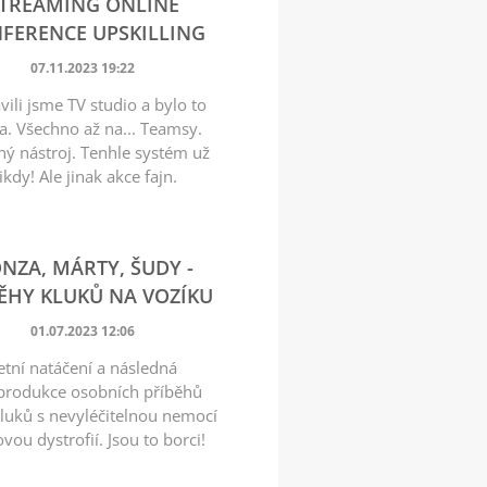
TREAMING ONLINE
FERENCE UPSKILLING
07.11.2023 19:22
vili jsme TV studio a bylo to
a. Všechno až na... Teamsy.
ný nástroj. Tenhle systém už
ikdy! Ale jinak akce fajn.
NZA, MÁRTY, ŠUDY -
ĚHY KLUKŮ NA VOZÍKU
01.07.2023 12:06
etní natáčení a následná
produkce osobních příběhů
kluků s nevyléčitelnou nemocí
ovou dystrofií. Jsou to borci!