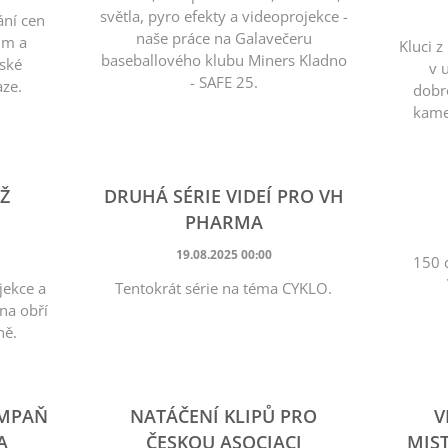
světla, pyro efekty a videoprojekce -
ání cen
naše práce na Galavečeru
ům a
Kluci z
baseballového klubu Miners Kladno
ské
v 
- SAFE 25.
aze.
dobro
kame
UŽ
DRUHÁ SÉRIE VIDEÍ PRO VH
PHARMA
19.08.2025 00:00
150 d
jekce a
Tentokrát série na téma CYKLO.
 na obří
ně.
AMPAŇ
NATÁČENÍ KLIPŮ PRO
V
A
ČESKOU ASOCIACI
MIST