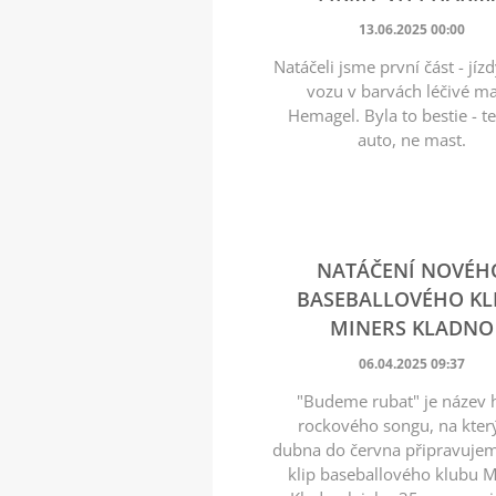
13.06.2025 00:00
Natáčeli jsme první část - jízd
vozu v barvách léčivé ma
Hemagel. Byla to bestie - t
auto, ne mast.
NATÁČENÍ NOVÉH
BASEBALLOVÉHO KL
MINERS KLADNO
06.04.2025 09:37
"Budeme rubat" je název 
rockového songu, na kter
dubna do června připravuje
klip baseballového klubu M