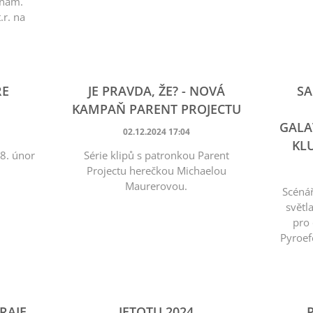
inám.
.r. na
.
RE
JE PRAVDA, ŽE? - NOVÁ
SA
KAMPAŇ PARENT PROJECTU
GALA
02.12.2024 17:04
KL
8. únor
Série klipů s patronkou Parent
Projectu herečkou Michaelou
Maurerovou.
Scénář
světl
pro 
Pyroef
RAJE
JETOTU 2024