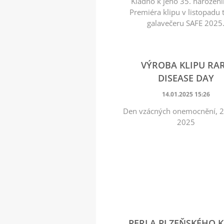
Kladno k jeho 35. narozen
Premiéra klipu v listopadu t
galavečeru SAFE 2025
VÝROBA KLIPU RA
DISEASE DAY
14.01.2025 15:26
Den vzácných onemocnění, 2
2025
PERLA PLZEŇSKÉHO K