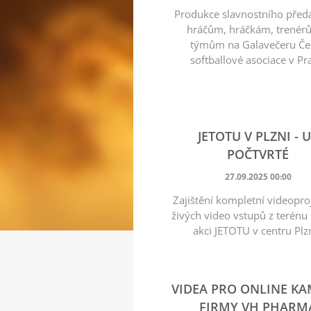
Produkce slavnostního před
hráčům, hráčkám, trenér
týmům na Galavečeru Če
softballové asociace v Pr
JETOTU V PLZNI - 
POČTVRTÉ
27.09.2025 00:00
Zajištění kompletní videopro
živých video vstupů z terénu
akci JETOTU v centru Plz
VIDEA PRO ONLINE K
FIRMY VH PHARM