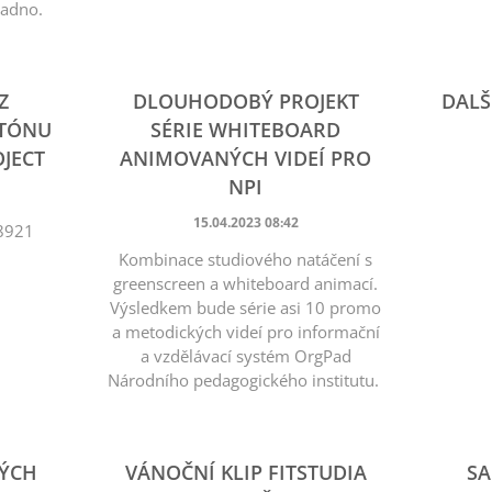
ladno.
Z
DLOUHODOBÝ PROJEKT
DALŠ
ATÓNU
SÉRIE WHITEBOARD
OJECT
ANIMOVANÝCH VIDEÍ PRO
NPI
15.04.2023 08:42
8921
Kombinace studiového natáčení s
greenscreen a whiteboard animací.
Výsledkem bude série asi 10 promo
a metodických videí pro informační
a vzdělávací systém OrgPad
Národního pedagogického institutu.
VÝCH
VÁNOČNÍ KLIP FITSTUDIA
SA