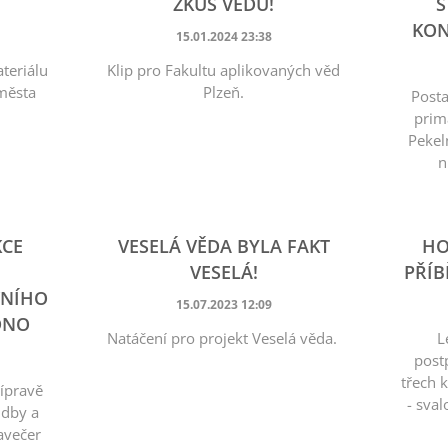
ZKUS VĚDU!
S
KON
15.01.2024 23:38
ateriálu
Klip pro Fakultu aplikovaných věd
 města
Plzeň.
Posta
prim
Pekel
n
KCE
VESELÁ VĚDA BYLA FAKT
HO
VESELÁ!
PŘÍB
VNÍHO
15.07.2023 12:09
DNO
Natáčení pro projekt Veselá věda.
L
post
třech 
ípravě
- sval
udby a
avečer