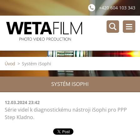
+420 604 103 343
Úvod
>
Systém iSophi
SYSTÉM ISOPHI
12.03.2024 23:42
Série videí k diagnostickému nástroji iSophi pro PPP
Step Kladno.