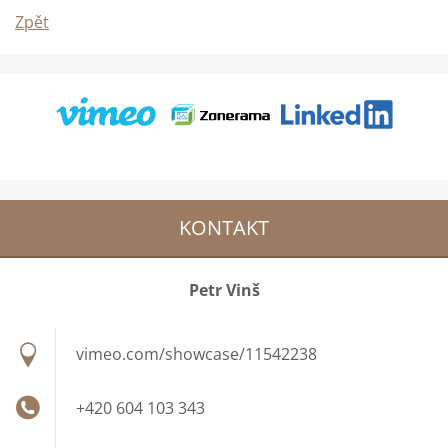
Zpět
KONTAKT
Petr Vinš
vimeo.com/showcase/11542238
+420 604 103 343