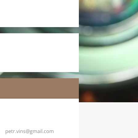
petr.vin
s@gmail.
com