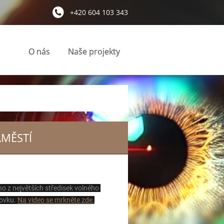
+420 604 103 343
O nás
Naše projekty
ÁMĚSTÍ
o z největších středisek volného 
ovku. 
Na video se mrkněte zde.