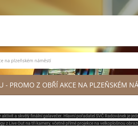
kce na plzeňském náměstí
U - PROMO Z OBŘÍ AKCE NA PLZEŇSKÉM N
ktivit a skvělý finální galavečer. Hlavní pořadatel SVČ Radovánek je jedn
legy z Live Out na tři kamery, včetně přímé projekce na velkoplošnou obraz