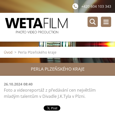
+420 604 103 343
Úvod
>
Perla Plzeňského kraje
PERLA PLZEŇSKÉHO KRAJE
26.10.2024 08:40
Foto a videoreportáž z předávání cen největším
mladým talentům v Divadle J.K.Tyla v Plzni.