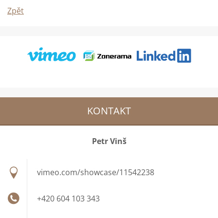
Zpět
KONTAKT
Petr Vinš
vimeo.com/showcase/11542238
+420 604 103 343