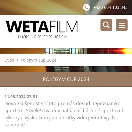
+420 604 103 343
Úvod
>
Polegym cup 2024
POLEGYM CUP 2024
11.05.2024 23:51
Nová zkušenost s tímto pro nás dosud nepoznaným
sportem. Skvělé! Dva dny natáčení, báječné sportovní
výkony a výsledkem jsou desítky videí jednotlivých
závodnic!