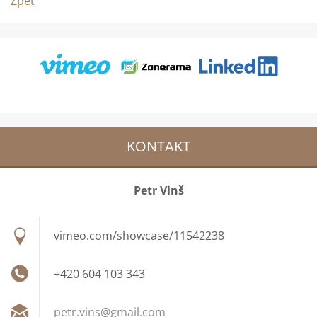
Zpět
KONTAKT
Petr Vinš
vimeo.com/showcase/11542238
+420 604 103 343
petr.vin
s@gmail.
com