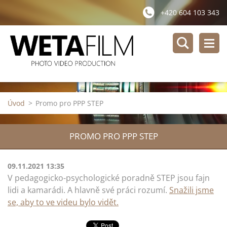
+420 604 103 343
Úvod
>
Promo pro PPP STEP
PROMO PRO PPP STEP
09.11.2021 13:35
V pedagogicko-psychologické poradně STEP jsou fajn
lidi a kamarádi. A hlavně své práci rozumí.
Snažili jsme
se, aby to ve videu bylo vidět.