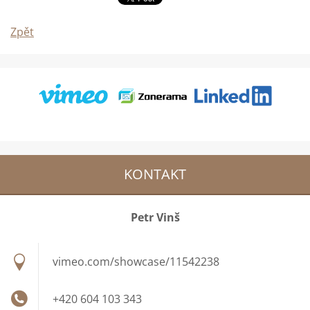
Zpět
KONTAKT
Petr Vinš
vimeo.com/showcase/11542238
+420 604 103 343