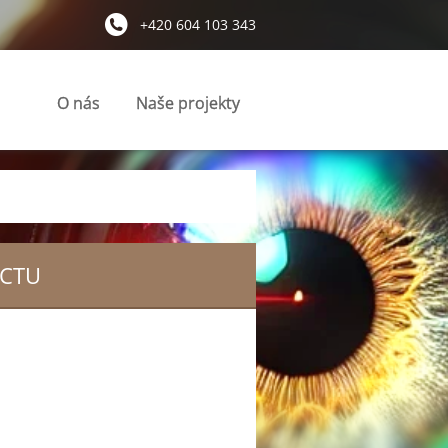
+420 604 103 343
O nás
Naše projekty
ECTU