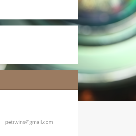
petr.vin
s@gmail.
com