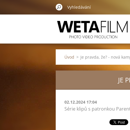
Úvod
>
Je pravda, že? - nová ka
JE 
02.12.2024 17:04
Série klipů s patronkou Pare