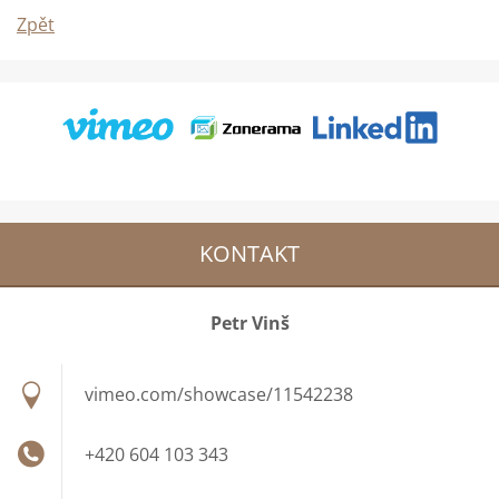
Zpět
KONTAKT
Petr Vinš
vimeo.com/showcase/11542238
+420 604 103 343