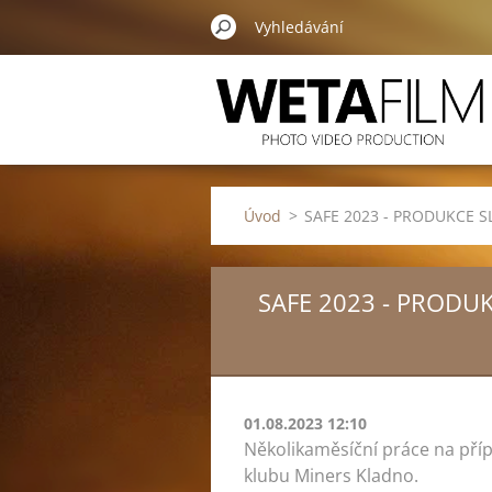
Úvod
>
SAFE 2023 - PRODUKCE
SAFE 2023 - PROD
01.08.2023 12:10
Několikaměsíční práce na příp
klubu Miners Kladno.