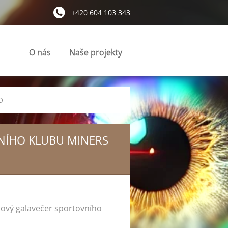
+420 604 103 343
O nás
Naše projekty
O
NÍHO KLUBU MINERS
dový galavečer sportovního