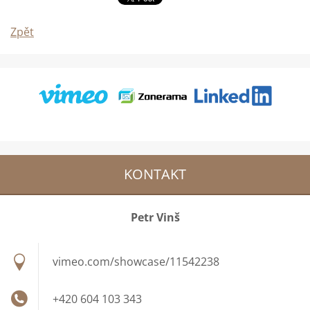
Zpět
KONTAKT
Petr Vinš
vimeo.com/showcase/11542238
+420 604 103 343