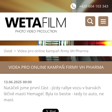
+420 604 103 343
Úvod
>
Videa pro online kampaň firmy VH Pharma
VIDEA PRO ONLINE KAMPAŇ FIRMY VH PHARMA
13.06.2025 00:00
Natáčeli jsme první část - jízdy rallye vozu v barvách
léčivé masti Hemagel. Byla to bestie - tedy to auto, ne
mast.