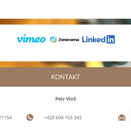
KONTAKT
Petr Vinš
/1154
+420 604 103 343