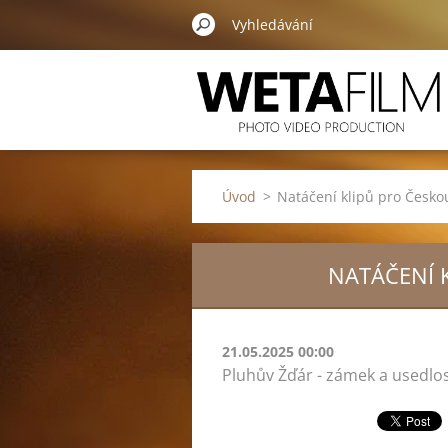
Úvod
>
Natáčení klipů pro Česk
NATÁČENÍ 
21.05.2025 00:00
Pluhův Žďár - zámek a usedlost