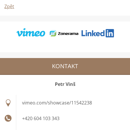
Zpět
KONTAKT
Petr Vinš
vimeo.com/showcase/11542238
+420 604 103 343