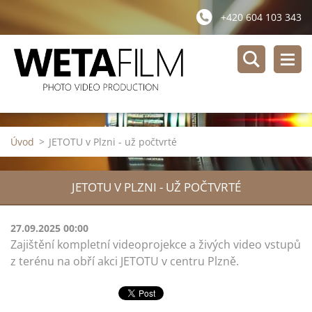
+420 604 103 343
Úvod
>
JETOTU v Plzni - už počtvrté
JETOTU V PLZNI - UŽ POČTVRTÉ
27.09.2025 00:00
Zajištění kompletní videoprojekce a živých video vstupů
z terénu na obří akci JETOTU v centru Plzně.