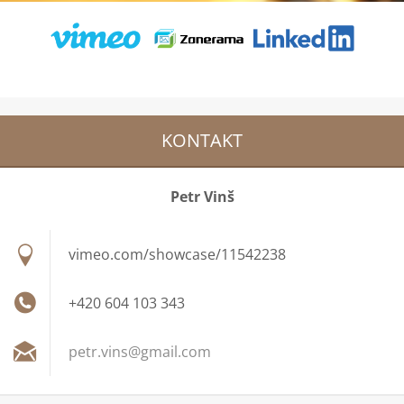
KONTAKT
Petr Vinš
vimeo.com/showcase/11542238
+420 604 103 343
petr.vin
s@gmail.
com