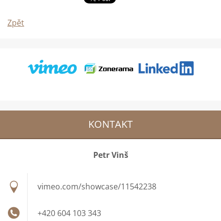
Zpět
KONTAKT
Petr Vinš
vimeo.com/showcase/11542238
+420 604 103 343