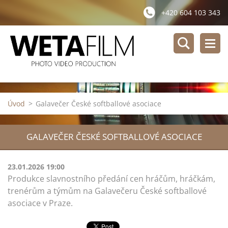
+420 604 103 343
Úvod
>
Galavečer České softballové asociace
GALAVEČER ČESKÉ SOFTBALLOVÉ ASOCIACE
23.01.2026 19:00
Produkce slavnostního předání cen hráčům, hráčkám,
trenérům a týmům na Galavečeru České softballové
asociace v Praze.