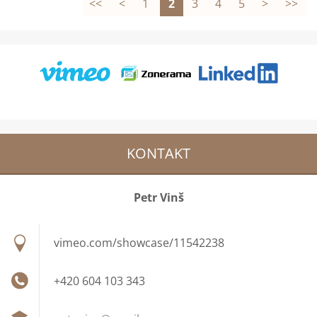
<<
<
1
2
3
4
5
>
>>
KONTAKT
Petr Vinš
vimeo.com/showcase/11542238
+420 604 103 343