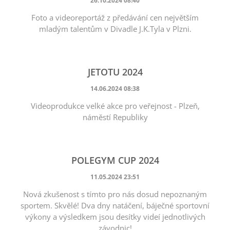
26.10.2024 08:40
Foto a videoreportáž z předávání cen největším
mladým talentům v Divadle J.K.Tyla v Plzni.
JETOTU 2024
14.06.2024 08:38
Videoprodukce velké akce pro veřejnost - Plzeň,
náměstí Republiky
POLEGYM CUP 2024
11.05.2024 23:51
Nová zkušenost s tímto pro nás dosud nepoznaným
sportem. Skvělé! Dva dny natáčení, báječné sportovní
výkony a výsledkem jsou desítky videí jednotlivých
závodnic!