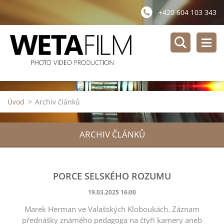
+420 604 103 343
Úvod
>
Archiv článků
ARCHIV ČLÁNKŮ
PORCE SELSKÉHO ROZUMU
19.03.2025 16:00
Marek Herman ve Valašských Kloboukách. Záznam
přednášky známého pedagoga na čtyři kamery aneb