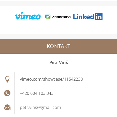
KONTAKT
Petr Vinš
vimeo.com/showcase/11542238
+420 604 103 343
petr.vin
s@gmail.
com