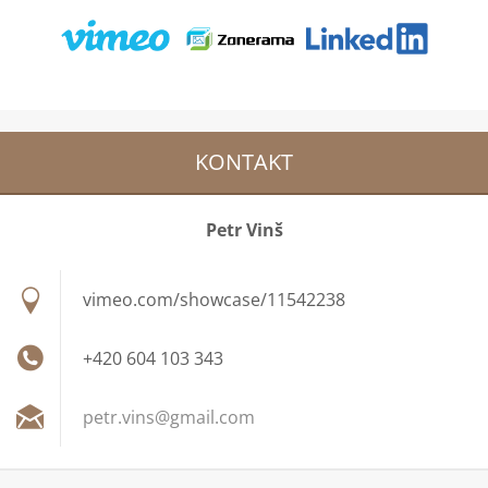
KONTAKT
Petr Vinš
vimeo.com/showcase/11542238
+420 604 103 343
petr.vin
s@gmail.
com