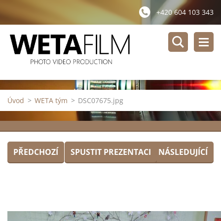
+420 604 103 343
Úvod
>
WETA tým
>
DSC07675.jpg
PŘEDCHOZÍ
SPUSTIT PREZENTACI
NÁSLEDUJÍCÍ