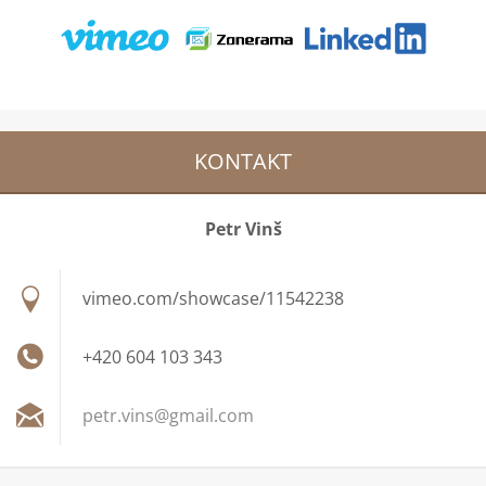
KONTAKT
Petr Vinš
vimeo.com/showcase/11542238
+420 604 103 343
petr.vin
s@gmail.
com