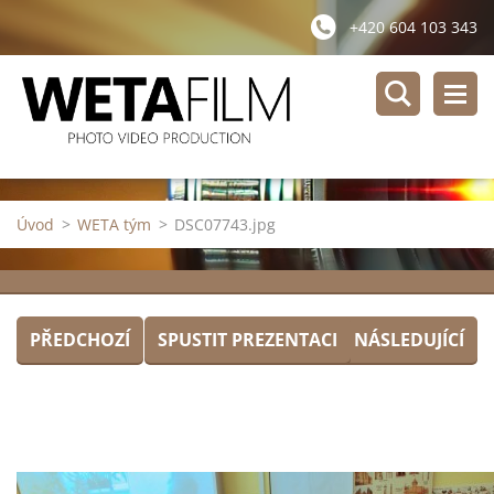
+420 604 103 343
Úvod
>
WETA tým
>
DSC07743.jpg
PŘEDCHOZÍ
SPUSTIT PREZENTACI
NÁSLEDUJÍCÍ