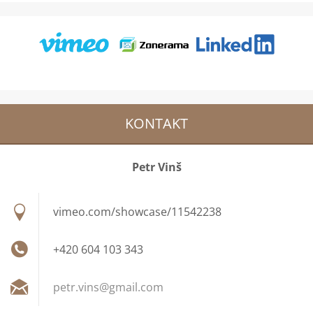
KONTAKT
Petr Vinš
vimeo.com/showcase/11542238
+420 604 103 343
petr.vin
s@gmail.
com