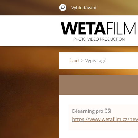
Úvod
>
Výpis tagů
E-learning pro ČŠI
https://www.wetafilm.cz/new