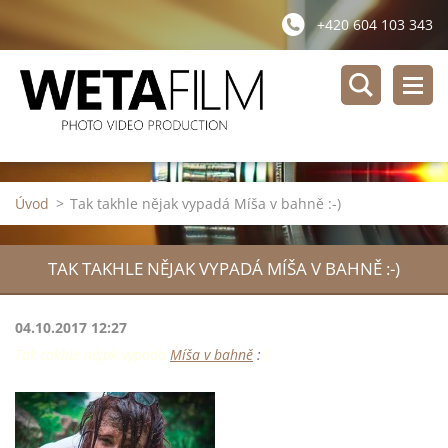
+420 604 103 343
Úvod
>
Tak takhle nějak vypadá Míša v bahně :-)
TAK TAKHLE NĚJAK VYPADÁ MÍŠA V BAHNĚ :-)
04.10.2017 12:27
Tak takhle nějak vypadá
Míša v bahně
:
-)