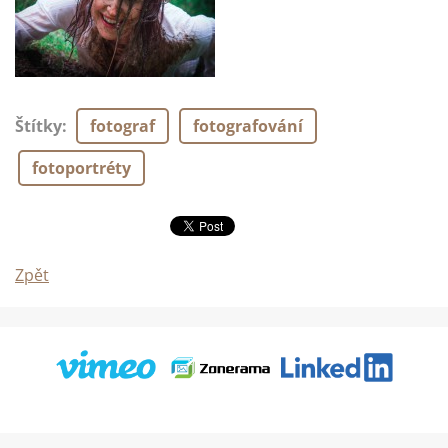
Štítky
:
fotograf
fotografování
fotoportréty
Zpět