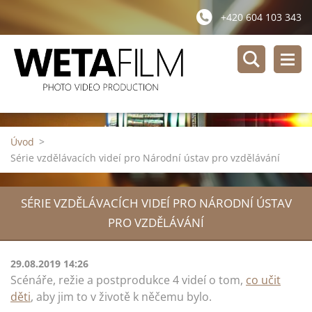
+420 604 103 343
Úvod
>
Série vzdělávacích videí pro Národní ústav pro vzdělávání
SÉRIE VZDĚLÁVACÍCH VIDEÍ PRO NÁRODNÍ ÚSTAV
PRO VZDĚLÁVÁNÍ
29.08.2019 14:26
Scénáře, režie a postprodukce 4 videí o tom,
co učit
děti
, aby jim to v životě k něčemu bylo.