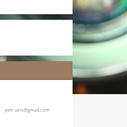
petr.vin
s@gmail.
com