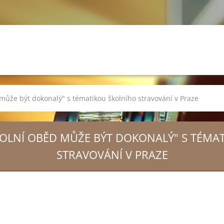
d může být dokonalý" s tématikou školního stravování v Praze
 ŠKOLNÍ OBĚD MŮŽE BÝT DOKONALÝ" S TÉM
STRAVOVÁNÍ V PRAZE