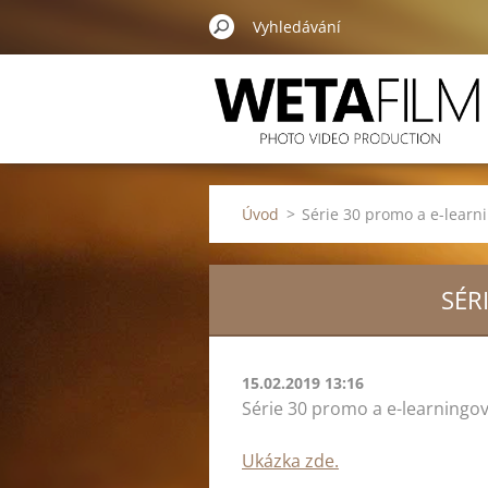
Úvod
>
Série 30 promo a e-learni
SÉR
15.02.2019 13:16
Série 30 promo a e-learningov
Ukáz
ka zde.