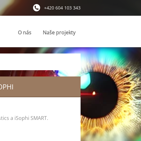
+420 604 103 343
O nás
Naše projekty
OPHI
tics a iSophi SMART.