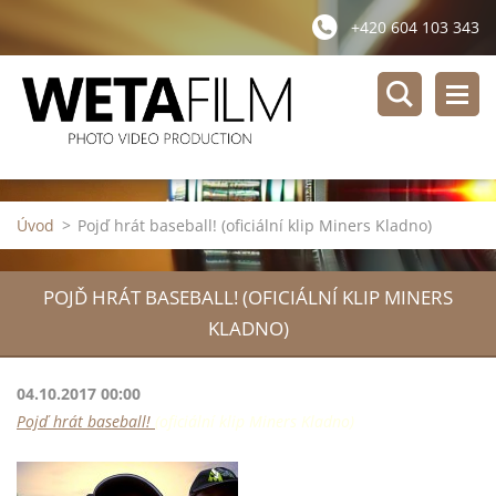
+420 604 103 343
Úvod
>
Pojď hrát baseball! (oficiální klip Miners Kladno)
POJĎ HRÁT BASEBALL! (OFICIÁLNÍ KLIP MINERS
KLADNO)
04.10.2017 00:00
Pojď hrát baseball!
(oficiální klip Miners Kladno)