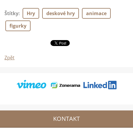
Štítky
:
Hry
deskové hry
animace
figurky
Zpět
KONTAKT