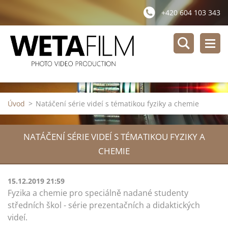
+420 604 103 343
Úvod
>
Natáčení série videí s tématikou fyziky a chemie
NATÁČENÍ SÉRIE VIDEÍ S TÉMATIKOU FYZIKY A
CHEMIE
15.12.2019 21:59
Fyzika a chemie pro speciálně nadané studenty
středních škol - série prezentačních a didaktických
videí.