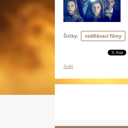
Štítky
:
vzdělávací filmy
Zpět