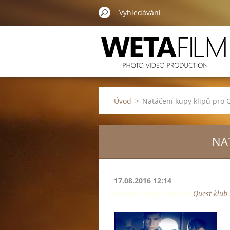
Úvod
>
Natáčení kupy klipů pro 
NA
17.08.2016 12:14
Natáčení kupy klipů pro
Quest klub