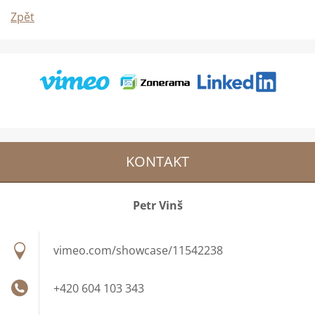
Zpět
KONTAKT
Petr Vinš
vimeo.com/showcase/11542238
+420 604 103 343