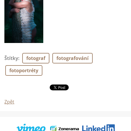
Štítky
:
fotograf
fotografování
fotoportréty
Zpět