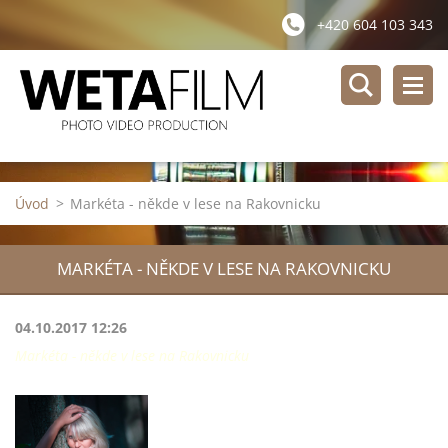
+420 604 103 343
Úvod
>
Markéta - někde v lese na Rakovnicku
MARKÉTA - NĚKDE V LESE NA RAKOVNICKU
04.10.2017 12:26
Markéta - někde v lese na Rakovnicku