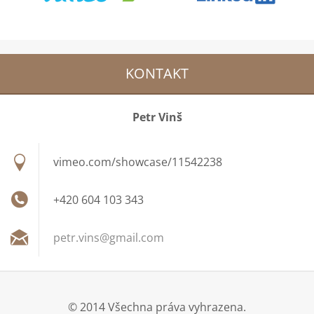
KONTAKT
Petr Vinš
vimeo.com/showcase/11542238
+420 604 103 343
petr.vin
s@gmail.
com
© 2014 Všechna práva vyhrazena.