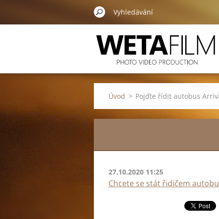
Úvod
>
Pojďte řídit autobus Arriv
27.10.2020 11:25
Chcete se stát řidičem autob