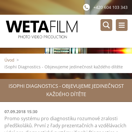
+420 604 103 343
Úvod
>
iSophi Diagnostics - Objevujeme jedinečnost každého dítěte
ISOPHI DIAGNOSTICS - OBJEVUJEME JEDINEČNOST
KAŽDÉHO DÍTĚTE
07.09.2018 15:30
Promo systému pro diagnostiku rozumové zralosti
předškoláků. První z řady prezentačních a vzdělávacích