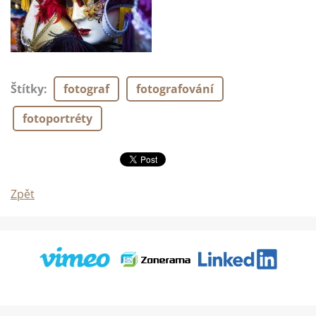
Štítky
:
fotograf
fotografování
fotoportréty
Zpět