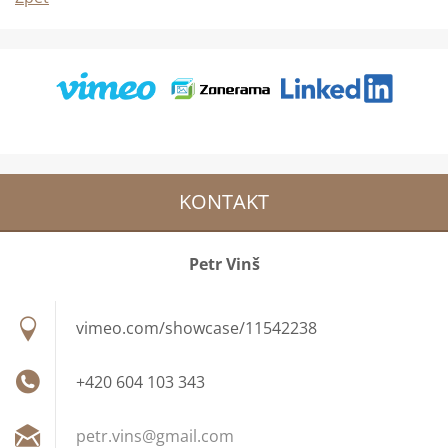
KONTAKT
Petr Vinš
vimeo.com/showcase/11542238
+420 604 103 343
petr.vin
s@gmail.
com