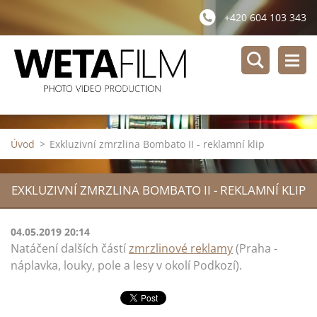
+420 604 103 343
Úvod
>
Exkluzivní zmrzlina Bombato II - reklamní klip
EXKLUZIVNÍ ZMRZLINA BOMBATO II - REKLAMNÍ KLIP
04.05.2019 20:14
Natáčení dalších částí
zmrzlinové reklamy
(Praha -
náplavka, louky, pole a lesy v okolí Podkozí).