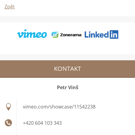
Zpět
KONTAKT
Petr Vinš
vimeo.com/showcase/11542238
+420 604 103 343