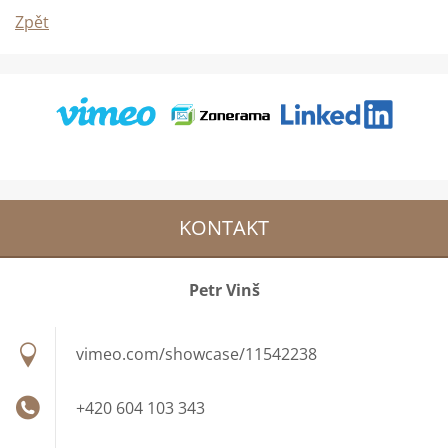
Zpět
KONTAKT
Petr Vinš
vimeo.com/showcase/11542238
+420 604 103 343