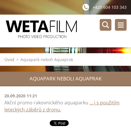
+420 604 103 343
Úvod
>
Aquapark neboli Aquaprak
AQUAPARK NEBOLI AQUAPRAK
20.09.2020 11:21
Akční promo rakovnického aquaparku
... i s použitím
leteckých záběrů z dronu.