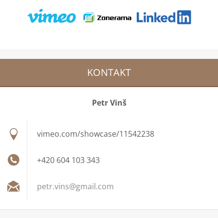
KONTAKT
Petr Vinš
vimeo.com/showcase/11542238
+420 604 103 343
petr.vin
s@gmail.
com