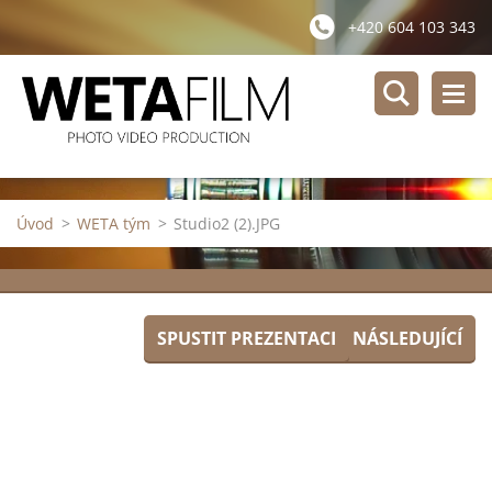
+420 604 103 343
Úvod
>
WETA tým
>
Studio2 (2).JPG
SPUSTIT PREZENTACI
NÁSLEDUJÍCÍ