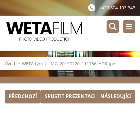
+420 604 103 343
Úvod
>
WETA tým
>
IMG_20190220_111736_HDR.jpg
PŘEDCHOZÍ
SPUSTIT PREZENTACI
NÁSLEDUJÍCÍ