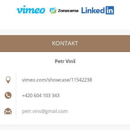
KONTAKT
Petr Vinš
vimeo.com/showcase/11542238
+420 604 103 343
petr.vin
s@gmail.
com