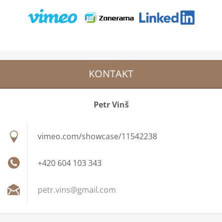
KONTAKT
Petr Vinš
vimeo.com/showcase/11542238
+420 604 103 343
petr.vin
s@gmail.
com