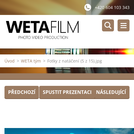
+420 604 103 343
Úvod
>
WETA tým
>
Fotky z natáčení (5 z 15).jpg
PŘEDCHOZÍ
SPUSTIT PREZENTACI
NÁSLEDUJÍCÍ