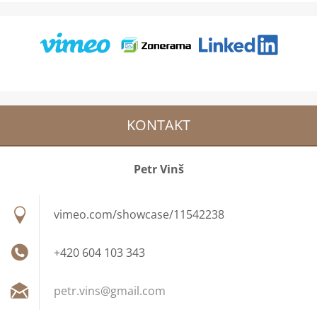
KONTAKT
Petr Vinš
vimeo.com/showcase/11542238
+420 604 103 343
petr.vin
s@gmail.
com